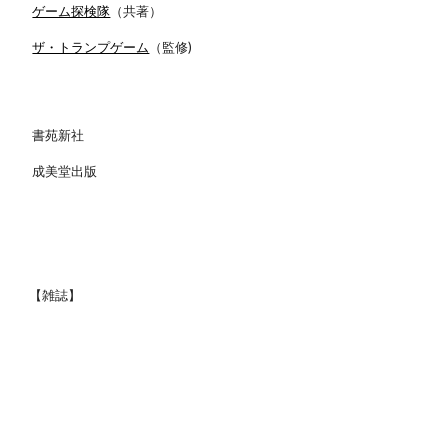
ゲーム探検隊
（共著）
ザ・トランプゲーム
（監修)
書苑新社
成美堂出版
【雑誌】