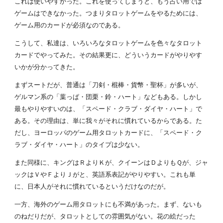
これは使いやすかった。これを使ってしまうと、もう占い用では
ゲームはできなかった。つまりタロットゲームをやるためには、
ゲーム用のカードが必須なのである。
こうして、私達は、いろいろなタロットゲームを色々なタロット
カードでやってみた。その結果更に、どういうカードがやりやす
いかが分かってきた。
まずスートだが、普通は「刀剣・棍棒・貨幣・聖杯」が多いが、
ゲルマン系の「葉っぱ・団栗・鈴・ハート」などもある。しかし
最もやりやすいのは、「スペード・クラブ・ダイヤ・ハート」で
ある。その理由は、単に我々がそれに慣れているからである。た
だし、ヨーロッパのゲーム用タロットカードに、「スペード・ク
ラブ・ダイヤ・ハート」のタイプは少ない。
また同様に、キングはＲよりＫが、クイーンはＤよりもＱが、ジャ
ックはＶやＦよりＪがと、英語系表記がやりやすい。これも単
に、日本人がそれに慣れているというだけなのだが。
一方、海外のゲーム用タロットにも不満があった。まず、ないも
のねだりだが、タロットとしての雰囲気がない。花の絵だった