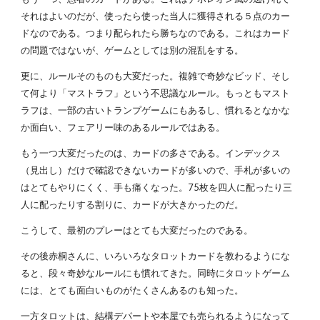
それはよいのだが、使ったら使った当人に獲得される５点のカー
ドなのである。つまり配られたら勝ちなのである。これはカード
の問題ではないが、ゲームとしては別の混乱をする。
更に、ルールそのものも大変だった。複雑で奇妙なビッド、そし
て何より「マストラフ」という不思議なルール。もっともマスト
ラフは、一部の古いトランプゲームにもあるし、慣れるとなかな
か面白い、フェアリー味のあるルールではある。
もう一つ大変だったのは、カードの多さである。インデックス
（見出し）だけで確認できないカードが多いので、手札が多いの
はとてもやりにくく、手も痛くなった。75枚を四人に配ったり三
人に配ったりする割りに、カードが大きかったのだ。
こうして、最初のプレーはとても大変だったのである。
その後赤桐さんに、いろいろなタロットカードを教わるようにな
ると、段々奇妙なルールにも慣れてきた。同時にタロットゲーム
には、とても面白いものがたくさんあるのも知った。
一方タロットは、結構デパートや本屋でも売られるようになって