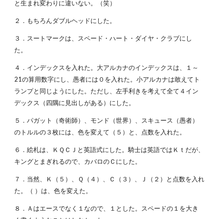
と生まれ変わりに違いない。（笑）
２．もちろんダブルヘッドにした。
３．スートマークは、スペード・ハート・ダイヤ・クラブにし
た。
４．インデックスを入れた。大アルカナのインデックスは、１～
21の算用数字にし、愚者には０を入れた。小アルカナは敢えてト
ランプと同じようにした。ただし、左手利きを考えて全て４イン
デックス（四隅に見出しがある）にした。
５．パガット（奇術師）、モンド（世界）、スキュース（愚者）
のトルルの３枚には、色を変えて（５）と、点数を入れた。
６．絵札は、ＫＱＣＪと英語式にした。騎士は英語ではＫｔだが、
キングとまぎれるので、カバロのＣにした。
７．当然、Ｋ（５）、Ｑ（４）、Ｃ（３）、Ｊ（２）と点数を入れ
た。（ ）は、色を変えた。
８．Ａはエースでなく１なので、１とした。スペードの１を大き