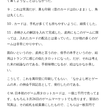
く書くようなことはしなかった。
９．これは常識だが、裏も印刷（昔のカードは白いまま）し、角
は丸くした。
10．カードは、手札が多くても持ちやすいように、細長くした。
11．赤桐さんの解説を入れて完成した。皮肉にもこのゲームに限
っては、入れたカードの配点とは違っていた。だが他の多くのゲ
ームは非常にやりやすい。
面白いというのか、皮肉と言うのか、俗手の本手というのか、結
局はトランプに感じの似たタロットになった。だが、それは考え
た末の結論なのである。手前味噌になるが、絵はなかなか美し
い。
こうして、これを萬印堂に印刷してもらい、「なかよし村とゲー
ムの木」の例会千回記念として、発行したのである。
ＣＭ. 日本初のゲーム用タロットカードは、一個ニ千円で売ってま
す。もちろん３月26日のゲームマーケットでも売ります。冒頭の
写真は、その絵札を絵葉書にしたもので、こちらは一枚百円で