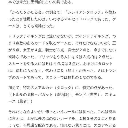
本では未だに圧倒的に占いの具である。
「かるたをかたる会」の例会で、「シシリアンタロッチ」を教わ
ったとき使用したのは、いわゆるマルセイユパックであった。ゲ
ームは、とても複雑だった。
トリックテイキングには違いがないが、ポイントテイキング、つ
まり点数のあるカードを取るゲームだ。それだけならいいが、王
が５点、女王が４点、騎士が３点、兵士が２点と、今までにない
複雑さであった。ブリッジをやる人にはＫは３点,Ｑは２点だし、
スカートをやる人にはＫは４点,Ｑは３点だ。おまけにタロット
は、絵札にＡがなく、代わりにＣ（騎士）があった。Ａはトラン
プのカードであって、タロットでは数札の１なのである。
加えて、特定の大アルカナ（タロック）に、特定の点があった。
（トルルの３枚＝パガット（奇術師）、モンド（世界）、スキュ
ース（愚者））
それだけならよいが、修正というルールには参った。これは簡単
に言えば、上記以外の点のないカードを、１枚３分の２点と見る
ような、不思議な配点である。慣れない我々には、スコアをとる