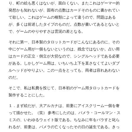
り、町の絵も悪くはないが、面白くない。またこれはゲーマー的
発想かも知れないが、固有の点数はカードそのものに書かれてい
て欲しい。これはゲームの種類によって違うので、問題はある
が、多くは前述したタイプのものだ。点数が書いてあるとないと
で、ゲームのやりやすさは雲泥の差となる。
それに第一、日本製のタロットカードがこんなにあるのに、その
中にゲーム用が一個もないというのは、残念ではないか。占い用
はカードの正立・倒立が大切なので、シングルヘッドである必要
がある。しかしゲーム用は、いちいち上下を直さなくてよいダブ
ルヘッドがやりよい。この一点をとっても、両者は容れあわない
のだ。
そこで、私は私費を投じて、日本初のゲーム用タロットカードを
製作することにした。
１．まず絵だが、大アルカナは、前妻にアイスクリーム一個を奢
って描かせた。（笑） 参考にしたのは、パメラ・コールマン・ス
ミスの、いわゆるウェイト版である。ちなみに年をバラすと叱ら
れるが、前妻は、パメラの亡くなったその日の誕生である。きっ