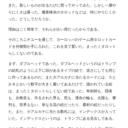
きた。新しいものが出るたびに買ってやってみた。しかし一層や
りにくさは募った。魔夜峰央のタロットなどは、特にやりにくか
った。どうしてだろうか。
理由はごく簡単で、それらが占い用だったからである。
そのころニチユーを通じて、ヨーロッパのゲーム用タロットカー
ドを何種類か手に入れた。これを見て驚いた。まったくタロット
らしくないのである。
まず、ダブルヘッドであった。ダブルヘッドというのはトランプ
の絵札のように上下に頭があるタイプの絵で、逆さにしても同じ
に作ってあるものだ。また大アルカナに当たるカードには、５と
か８とかいう数字が大きく書いてあるだけで、描かれている絵
は、まったくタロットらしくない絵であった。奇術師も、隠者
も、女教皇も、吊るされた男も、死も、運命の輪も、太陽も、審
判も、世界もない、単なる花の絵だったり、農村の絵だったりし
た。また、小アルカナに当たる数札には、インデックスが入って
いた。インデックスというのは、トランプにある見出しである。