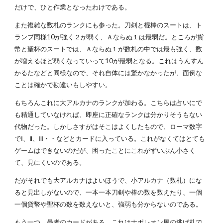
だけで、ひと作業となったわけである。
また複雑な数札のランクにも参った。刀剣と棍棒のスートは、ト
ランプ同様10が強く２が弱く、Ａならぬ１は最弱だ。ところが貨
幣と聖杯のスートでは、Ａならぬ１が数札の中では最も強く、数
が増えるほど弱くなっていって10が最弱となる。これはうんすん
かるたなどと同様なので、それ自体には驚かなかったが、面倒な
ことは確かで勘違いもしやすい。
もちろんこれに大アルカナのランクが加わる。こちらは占いにで
も精通していなければ、即座に正確なランクは分かりそうもない
代物だった。しかしさすがはそこはよくしたもので、ローマ数字
でⅠ、Ⅱ、Ⅲ・・などとカードに入っている。これがなくてはとても
ゲームはできないのだが、困ったことにこれがずいぶん小さく
て、見にくいのである。
だがそれでも大アルカナはよいほうで、小アルカナ（数札）にな
ると見出しがないので、一本一本刀剣や棒の数を数えたり、一個
一個貨幣や聖杯の数を数えないと、強弱も分からないのである。
もう一つ、愚者のカードがある。これはナポレオン風の逃げ札で