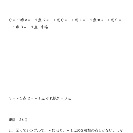
Ｑ＝-13点 A＝－１点 Ｋ＝－１点 Ｑ＝－１点 Ｊ＝－１点 10=－１点 ９＝
－１点 ８＝－１点 …中略…
３＝－１点 ２＝－１点 それ以外＝０点
――――――
総計－26点
と、至ってシンプルで、－13点と、－１点の２種類の点しかない。しか