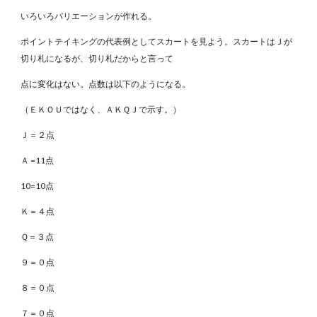
いろいろバリエーションが作れる。
ポイントテイキングの代表例としてスカートを見よう。スカートはＪが
切り札になるが、切り札だからと言って
点に変化はない。点数は以下のようになる。
（ＥＫＯＵではなく、ＡＫＱＪで示す。）
Ｊ＝２点
Ａ =11点
10=10点
Ｋ＝４点
Ｑ＝３点
９＝０点
８＝０点
７＝０点