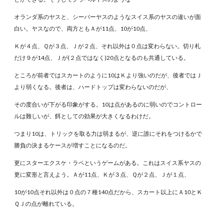
オランダ系のヤスと、シーバーヤスのようなスイス系のヤスの違いが面
白い。ヤスなので、両方ともＡが11点、10が10点、
Ｋが４点、Ｑが３点、Ｊが２点、それ以外は０点は変わらない。切り札
だけ９が14点、Ｊが(２点ではなく)20点となるのも共通している。
ところが前者ではスカートのように10はＫより強いのだが、後者ではＪ
より弱くなる。後者は、ハードトップは変わらないのだが、
その度合いが下がる印象がする。10は点があるのに弱いのでコントロー
ルは難しいが、餌としての効果が大きくなるわけだ。
つまり10は、トリックを取る力は弱まるが、逆に誰にそれをつけるかで
勝負の決まるケースが増すことになるのだ。
更にスターエクスケ・ラペというゲームがある。これはスイス系ヤスの
更に変形と言えよう。Ａが11点、Ｋが３点、Ｑが２点、Ｊが１点、
10が10点それ以外は０点の７種140点だから、スカート以上にＡ10とＫ
ＱＪの点が離れている。