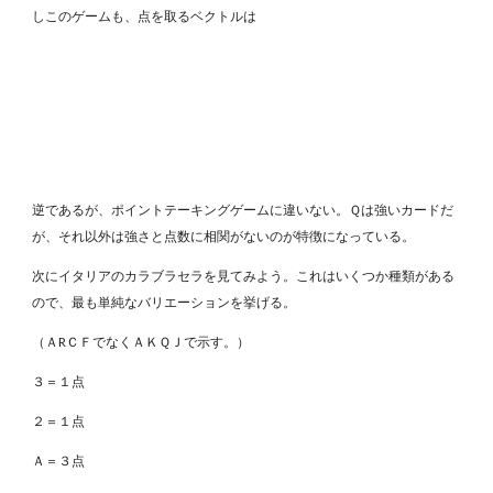
しこのゲームも、点を取るベクトルは
逆であるが、ポイントテーキングゲームに違いない。Ｑは強いカードだ
が、それ以外は強さと点数に相関がないのが特徴になっている。
次にイタリアのカラブラセラを見てみよう。これはいくつか種類がある
ので、最も単純なバリエーションを挙げる。
（ＡRＣＦでなくＡＫＱＪで示す。）
３＝１点
２＝１点
Ａ＝３点