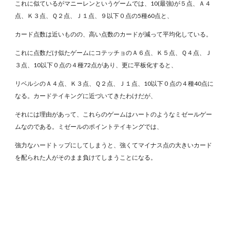
これに似ているがマニーレンというゲームでは、10(最強)が５点、Ａ４
点、Ｋ３点、Ｑ２点、Ｊ１点、９以下０点の5種60点と、
カード点数は近いものの、高い点数のカードが減って平均化している。
これに点数だけ似たゲームにコテッチョのＡ６点、Ｋ５点、Ｑ４点、Ｊ
３点、10以下０点の４種72点があり、更に平板化すると、
リベルシのＡ４点、Ｋ３点、Ｑ２点、Ｊ１点、10以下０点の４種40点に
なる。カードテイキングに近づいてきたわけだが、
それには理由があって、これらのゲームはハートのようなミゼールゲー
ムなのである。ミゼールのポイントテイキングでは、
強力なハードトップにしてしまうと、強くてマイナス点の大きいカード
を配られた人がそのまま負けてしまうことになる。