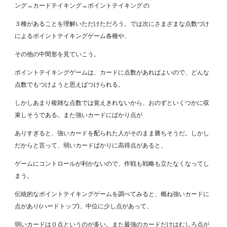
ング→カードテイキング→ポイントテイキング の
３種があることを理解いただけただろう。では次にさまざまな点数づけ
によるポイントテイキングゲーム各種や、
その他の中間形を見ていこう。
ポイントテイキングゲームは、カードに点数があればよいので、どんな
点数でもつけようと思えばつけられる。
しかしあまり複雑な点数では覚えきれないから、おのずといくつかに収
束しそうである。また強いカードにばかり点が
ありすぎると、強いカードを配られた人がそのまま勝ちそうだ。しかし
だからと言って、弱いカードばかりに高得点があると、
ゲームにコントロールが利かないので、作戦も戦略も立たなくなってし
まう。
伝統的なポイントテイキングゲームを調べてみると、概ね強いカードに
点があり(ハードトップ)、中位に少し点があって、
弱いカードは０点というのが多い。また最強のカードだけはむしろ点が