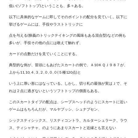
低い(ソフトトップ)ということも、多々ある。
以下に具体的なゲームに即してそのポイントの配分を見ていく。以下に
挙げるゲームには、手役やラストトリックに
点を与える(狭義のトリックテイキングの風味もある混合型)などの例も
多いが、手役その他の点には敢えて触れず、
カードの点数だけを見ていくことにする。
典型的な例が、冒頭にもあげたスカートの例で、Ａ10ＫＱＪ９８７が、
上から11,10,４,３,２,０,０,０(５種120点)と
いう上に厚い形にはなっている。しかし、切り札の最強が実はＪで、そ
れは２点に過ぎないというソフトトップの側面もある。
このスカートタイプの配点は、シープスヘッドのようにスカートに近い
ゲームはもちろんだが、マルヤプッシ、シュナプセン、
シックスティシックス、リスティコントラ、カルターシュラーク、ラウ
ス、ティシャチャ、のようにあまりスカートと近縁とも言えない