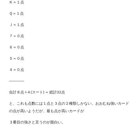
Ｋ＝１点
Ｑ＝１点
Ｊ＝１点
７＝０点
６＝０点
５＝０点
４＝０点
――――
合計８点 ×４(スート) ＝ 総計32点
と、これも点数には１点と３点の２種類しかない。おおむね強いカード
の点が高いようだが、最も点が高いカードが
３番目の強さと言うのが面白い。