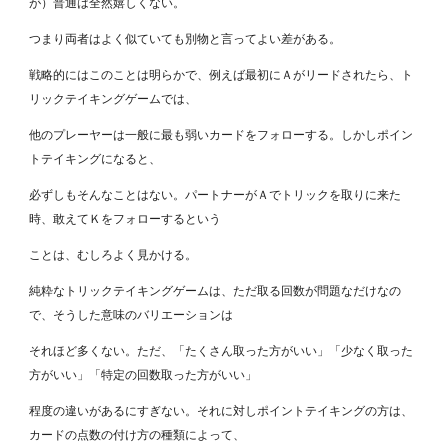
が）普通は全然嬉しくない。
つまり両者はよく似ていても別物と言ってよい差がある。
戦略的にはこのことは明らかで、例えば最初にＡがリードされたら、ト
リックテイキングゲームでは、
他のプレーヤーは一般に最も弱いカードをフォローする。しかしポイン
トテイキングになると、
必ずしもそんなことはない。パートナーがＡでトリックを取りに来た
時、敢えてＫをフォローするという
ことは、むしろよく見かける。
純粋なトリックテイキングゲームは、ただ取る回数が問題なだけなの
で、そうした意味のバリエーションは
それほど多くない。ただ、「たくさん取った方がいい」「少なく取った
方がいい」「特定の回数取った方がいい」
程度の違いがあるにすぎない。それに対しポイントテイキングの方は、
カードの点数の付け方の種類によって、