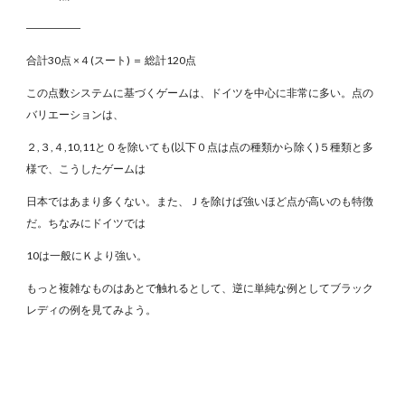
―――――
合計30点 ×４(スート) ＝ 総計120点
この点数システムに基づくゲームは、ドイツを中心に非常に多い。点の
バリエーションは、
２,３,４,10,11と０を除いても(以下０点は点の種類から除く)５種類と多
様で、こうしたゲームは
日本ではあまり多くない。また、Ｊを除けば強いほど点が高いのも特徴
だ。ちなみにドイツでは
10は一般にＫより強い。
もっと複雑なものはあとで触れるとして、逆に単純な例としてブラック
レディの例を見てみよう。