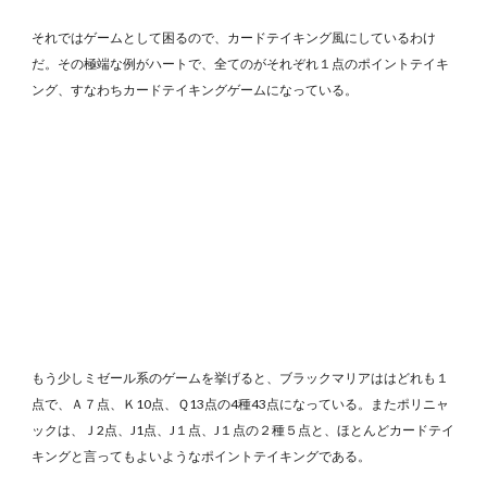
それではゲームとして困るので、カードテイキング風にしているわけ
だ。その極端な例がハートで、全てのがそれぞれ１点のポイントテイキ
ング、すなわちカードテイキングゲームになっている。
もう少しミゼール系のゲームを挙げると、ブラックマリアははどれも１
点で、Ａ７点、Ｋ10点、Ｑ13点の4種43点になっている。またポリニャ
ックは、Ｊ2点、J1点、J１点、J１点の２種５点と、ほとんどカードテイ
キングと言ってもよいようなポイントテイキングである。