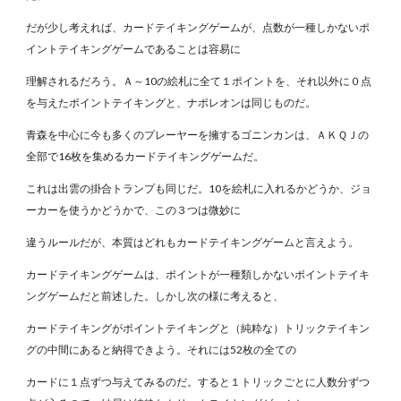
だが少し考えれば、カードテイキングゲームが、点数が一種しかないポ
イントテイキングゲームであることは容易に
理解されるだろう。Ａ～10の絵札に全て１ポイントを、それ以外に０点
を与えたポイントテイキングと、ナポレオンは同じものだ。
青森を中心に今も多くのプレーヤーを擁するゴニンカンは、ＡＫＱＪの
全部で16枚を集めるカードテイキングゲームだ。
これは出雲の掛合トランプも同じだ。10を絵札に入れるかどうか、ジョ
ーカーを使うかどうかで、この３つは微妙に
違うルールだが、本質はどれもカードテイキングゲームと言えよう。
カードテイキングゲームは、ポイントが一種類しかないポイントテイキ
ングゲームだと前述した。しかし次の様に考えると、
カードテイキングがポイントテイキングと（純粋な）トリックテイキン
グの中間にあると納得できよう。それには52枚の全ての
カードに１点ずつ与えてみるのだ。すると１トリックごとに人数分ずつ