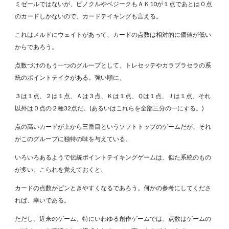
ミゼールではないが、ピノクルやベジークもＡＫ10が１点であとは０点
のカードしかないので、カードテイキングも言える。
これはメルドにウェイトがあって、カードの点数は相対的に価値が低い
からであろう。
点数づけのもう一つのグループとして、トレセッテやカラブラセラの系
統のポイントテイクがある。強い順に、
３は１点、２は１点、Ａは３点、Ｋは１点、Ｑは１点、Ｊは１点、それ
以外は０点の２種32点だ。(あるいはこれらを全部三分の一にする。)
点の高いカードが上から三番目というソフトトップのゲームだが、それ
がこのグループに独特の味を与えている。
いろいろあるようで伝統ポイントテイキングゲームは、似た系統のもの
が多い。こられを覚えておくと、
カードの点数がピンときやすくなるであろう。何かの参考にしてくださ
れば、幸いである。
ただし、近来のゲーム、特にいわゆる創作ゲームでは、点数はゲームの