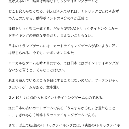
点が入るので、結局は純粋なトリックテイキングゲームと、
どこも変わらなくなる。例えば４人でやれば、１トリックごとに４点ず
つ入るのだから、獲得ポイントの４分の１が正確に
獲得トリック数に一致する。だから(純粋の)トリックテイキングはカー
ドテイキングの特殊な場合だと、言えないこともない。
日本のトランプゲームには、カードテイキングゲームが多いように私に
は感じられる。今でも、ナポレオンに似た
ローカルなゲームを時々目にする。では日本にはポイントテイキングが
ないかと言うと、そんなことはない。
あまり遊んでいるところを目にすることはないのだが、ツーテンジャッ
クというゲームがある。文字通り、
２と10とＪに点のあるポイントテイキングゲームなのである。
逆に日本の古いカードゲームである「うんすんかるた」は意外なこと
に、まぎれもなく純粋トリックテイキングゲームである。
さて、以上で(広義の)トリックテイキングには、(狭義の)トリックテイキ