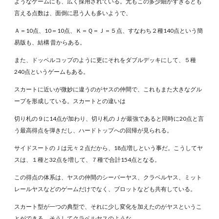
ようなゲームにも、広く採用されている。尤もこの多少細かすぎるとも
言える点数は、面倒に思う人も多いようで、
Ａ＝10点、10＝10点、Ｋ＝Ｑ＝Ｊ＝５点、すなわち２種140点という簡
易版も、結構 昔からある。
また、ドッペルコップのように更にそれをダブルデッキにして、５種
240点というゲームもある。
スカートに近いが微妙に違うのがヤスの仲間で、これもまた大きなグル
ープを形成している。スカートとの違いは
切り札の９に14点が加わり、切り札のＪが最強であると同時に20点と言
う最高得点を弾きだし、ハードトップへの回帰が見られる。
サイドスートのＪは元々２点だから、18点増しという事だ。こうしてヤ
スは、１種と32点を増して、７種で合計154点となる。
この得点の体系は、ヤスの仲間のシーバーヤス、クラベルヤス、ミット
レールヤスなどのゲームだけでなく、ブロットなども共有している。
スカート型が一つの典型で、それに少し変化を加えたのがヤスというこ
とができる。そうしてクラベルヤスのような