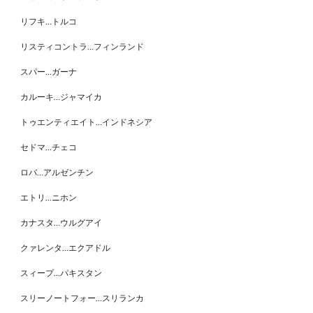
リフキ…トルコ
リスティコントラ…フィンランド
スパー…ガーナ
カルーキ…ジャマイカ
トゥエンティエイト…インドネシア
セドマ…チェコ
ロバ…アルゼンチン
エトリ…ニホン
カナスタ…ウルグアイ
クァレンタ…エクアドル
スィープ…パキスタン
スリーノートフォー…スリランカ