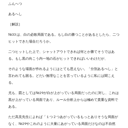
ふんへつ
あるへし
［解説］
№33 は、白の必敗局面である。もし白の勝つことがあるとしたら、二つ
ヒットできた場合だろうか。
二つヒットした上で、シャットアウトできれば何とか勝てそうではあ
る。もし黒の向こう内一地の石がヒットできればいいわけだが、
そのような場面が作れるようにはとても思えない。「分別あるべし」と
言われても困る。どだい無理なことを言っているように私には聞こえ
る。
尤も、図としては№29が白が上がっている局面だったのに対し、これは
黒が上がっている局面であり、ルール分析上からは極めて貴重な資料で
ある。
ただ高見先生によれば「１つ２つあがっているもっとありそうな局面が
なく、№29やこれのように大量にあがっている局面だけなのは不自然