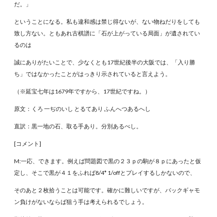
だ。」
ということになる。私も違和感は禁じ得ないが、ない物ねだりをしても
致し方ない。ともあれ古棋譜に「石が上がっている局面」が遺されてい
るのは
誠にありがたいことで、少なくとも17世紀後半の大阪では、「入り勝
ち」ではなかったことがはっきり示されていると言えよう。
（※延宝七年は1679年ですから、17世紀ですね。）
原文：くろ 一ぢのいし とるてあり ふんへつあるへし
直訳：黒一地の石、取る手あり。分別あるべし。
[コメント]
M:一応、できます。例えば問題図で黒の２３ｐの駒が８ｐにあったと仮
定し、そこで黒が４１をふれば8/4* 1/offとプレイするしかないので、
そのあと２枚拾うことは可能です。確かに難しいですが、バックギャモ
ン負けがないならば狙う手は考えられるでしょう。