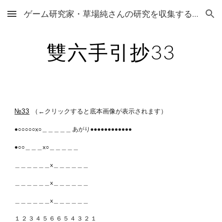
ゲーム研究家・草場純さんの研究を収集するサイト
Skip to main content
Skip to navigation
雙六手引抄33
№33
（←クリックすると底本画像が表示されます）
●○○○○○x○＿＿＿＿＿ あがり●●●●●●●●●●●●
●○○＿＿＿x○＿＿＿＿＿
＿＿＿＿＿＿x＿＿＿＿＿＿
＿＿＿＿＿＿x＿＿＿＿＿＿
＿＿＿＿＿＿x＿＿＿＿＿＿
１ ２ ３ ４ ５ ６ ６ ５ ４ ３ ２ １