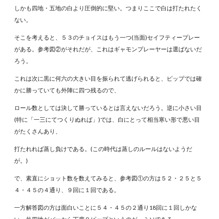
しかも四地・五地の白より圧倒的に堅い。つまりここで白は打たれたく
ない。
そこを考えると、５３のチョイスはもう一つ(当面)セイフティープレー
がある。参考図②がそれだが、これはギャモンプレーヤーは選ばないだ
ろう。
これは次に黒に何六の大きい目を振られて逃げられると、ピップでは確
かに勝っていても外陣に四つ残るので、
ロール数としては決して勝っているとは言えないだろう。逆に小さい目
(特に「一三にてつくりぬれば」)では、白にとって相当寒い形で悪い目
がたくさんあり、
打たれれば蒸し負けである。(この時代は蒸しのルールはないようだ
が。)
で、素直にショット数を数えてみると、参考図①の方は５２・２５と５
４・４５の４通り、９回に１回である。
一方解答図の方は面白いことに５４・４５の２通り18回に１回しかな