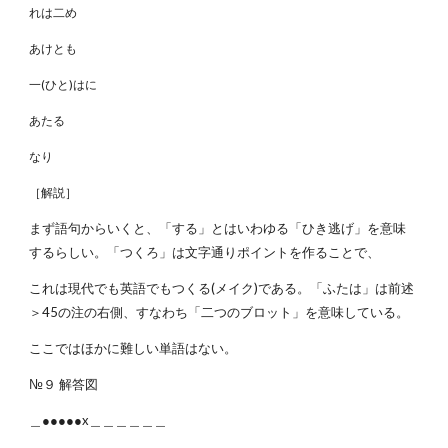
れは二め
あけとも
一(ひと)はに
あたる
なり
［解説］
まず語句からいくと、「する」とはいわゆる「ひき逃げ」を意味
するらしい。「つくろ」は文字通りポイントを作ることで、
これは現代でも英語でもつくる(メイク)である。「ふたは」は前述
＞45の注の右側、すなわち「二つのブロット」を意味している。
ここではほかに難しい単語はない。
№９ 解答図
＿●●●●●x＿＿＿＿＿＿