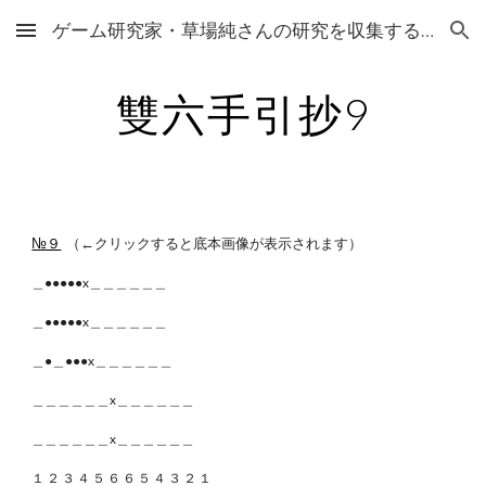
ゲーム研究家・草場純さんの研究を収集するサイト
Skip to main content
Skip to navigation
雙六手引抄9
№９
（←クリックすると底本画像が表示されます）
＿●●●●●x＿＿＿＿＿＿
＿●●●●●x＿＿＿＿＿＿
＿●＿●●●x＿＿＿＿＿＿
＿＿＿＿＿＿x＿＿＿＿＿＿
＿＿＿＿＿＿x＿＿＿＿＿＿
１ ２ ３ ４ ５ ６ ６ ５ ４ ３ ２ １