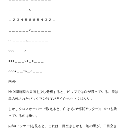
＿＿＿＿＿＿x＿＿＿＿＿＿
１ ２ ３ ４ ５ ６ ６ ５ ４ ３ ２ １
＿＿＿＿＿＿x＿＿＿＿＿＿
○○＿＿＿＿x＿＿＿＿＿＿
○○○＿＿＿x＿＿＿＿＿＿
○○○＿＿＿x○＿○＿＿＿
○○○●＿＿x○＿○＿＿＿
内 外
№９問題図の局面を少し分析すると、ピップでは白が勝っている。差は
黒の残されたバックマン程度だろうから小さくはない。
しかしクロスオーバーで数えると、白はその外陣(アウター)に４つも残
っているのは重い。
内陣(インナー)を見ると、これは一目空きしかも一地の黒が、二目空き