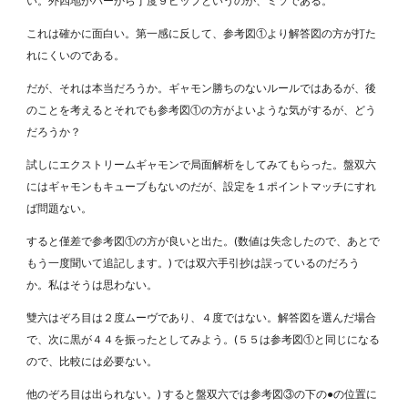
い。外四地がバーから丁度９ピップというのが、ミソである。
これは確かに面白い。第一感に反して、参考図①より解答図の方が打た
れにくいのである。
だが、それは本当だろうか。ギャモン勝ちのないルールではあるが、後
のことを考えるとそれでも参考図①の方がよいような気がするが、どう
だろうか？
試しにエクストリームギャモンで局面解析をしてみてもらった。盤双六
にはギャモンもキューブもないのだが、設定を１ポイントマッチにすれ
ば問題ない。
すると僅差で参考図①の方が良いと出た。(数値は失念したので、あとで
もう一度聞いて追記します。) では双六手引抄は誤っているのだろう
か。私はそうは思わない。
雙六はぞろ目は２度ムーヴであり、４度ではない。解答図を選んだ場合
で、次に黒が４４を振ったとしてみよう。(５５は参考図①と同じになる
ので、比較には必要ない。
他のぞろ目は出られない。) すると盤双六では参考図③の下の●の位置に