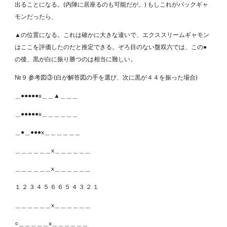
出ることになる。(内陣に居座るのも可能だが。) もしこれがバックギャ
モンだったら、
▲の位置になる。これは確かに大きな違いで、エクススリームギャモン
はここを評価したのだと推定できる。ぞろ目のない盤双六では、この●
の後、黒が白に振り勝つのは相当に難しい。
№９ 参考図③ (白が解答図の手を選び、次に黒が４４を振った場合)
＿●●●●●x＿＿▲＿＿＿
＿●●●●●x＿＿＿＿＿＿
＿●＿●●●x＿＿＿＿＿＿
＿＿＿＿＿＿x＿＿＿＿＿＿
＿＿＿＿＿＿x＿＿＿＿＿＿
１ ２ ３ ４ ５ ６ ６ ５ ４ ３ ２ １
＿＿＿＿＿＿x＿＿＿＿＿＿
○＿＿＿＿＿x＿＿＿＿＿＿