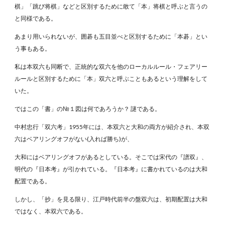
棋」「跳び将棋」などと区別するために敢て「本」将棋と呼ぶと言うの
と同様である。
あまり用いられないが、囲碁も五目並べと区別するために「本碁」とい
う事もある。
私は本双六も同断で、正統的な双六を他のローカルルール・フェアリー
ルールと区別するために「本」双六と呼ぶこともあるという理解をして
いた。
ではこの「書」の№１図は何であろうか？ 謎である。
中村忠行「双六考」1955年には、本双六と大和の両方が紹介され、本双
六はベアリングオフがない(入れば勝ち)が、
大和にはベアリングオフがあるとしている。そこでは宋代の『譜双』、
明代の『日本考』が引かれている。『日本考』に書かれているのは大和
配置である。
しかし、「抄」を見る限り、江戸時代前半の盤双六は、初期配置は大和
ではなく、本双六である。