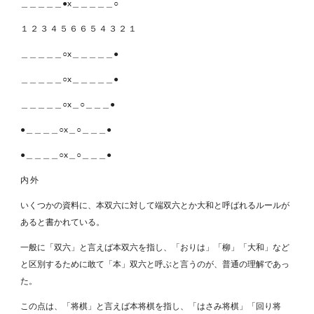
＿＿＿＿＿●x＿＿＿＿＿○
１ ２ ３ ４ ５ ６ ６ ５ ４ ３ ２ １
＿＿＿＿＿○x＿＿＿＿＿●
＿＿＿＿＿○x＿＿＿＿＿●
＿＿＿＿＿○x＿○＿＿＿●
●＿＿＿＿○x＿○＿＿＿●
●＿＿＿＿○x＿○＿＿＿●
内 外
いくつかの資料に、本双六に対して端双六とか大和と呼ばれるルールが
あると書かれている。
一般に「双六」と言えば本双六を指し、「おりは」「柳」「大和」など
と区別するために敢て「本」双六と呼ぶと言うのが、普通の理解であっ
た。
この点は、「将棋」と言えば本将棋を指し、「はさみ将棋」「回り将