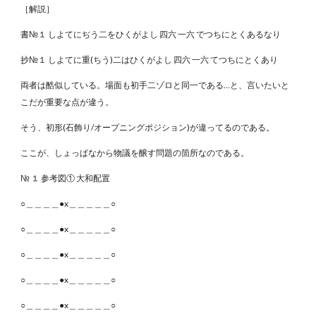
［解説］
書№１ しよてにぢう二をひくがよし 四六 一六 でつちにとくあるなり
抄№１ しよてに重(ちう)二はひくがよし 四六 一六 てつちにとくあり
両者は酷似している。場面も初手二ゾロと同一である…と、言いたいと
こだが重要な点が違う。
そう、初形(石飾り/オープニングポジション)が違ってるのである。
ここが、しょっぱなから物議を醸す問題の箇所なのである。
№ １ 参考図① 大和配置
○＿＿＿＿●x＿＿＿＿＿○
○＿＿＿＿●x＿＿＿＿＿○
○＿＿＿＿●x＿＿＿＿＿○
○＿＿＿＿●x＿＿＿＿＿○
○＿＿＿＿●x＿＿＿＿＿○