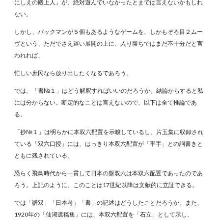
にしえの殿上人」が、絶対遊んでいなかったとまでは言えないかもしれ
ない。
しかし、バックマンが５個もあるようなゲームを、しかもぞろ目２ムー
ヴという、ただでさえ遅い展開の上に、入り勝ちではまだ不十分だと言
われれば、
忙しい庶民なら放り出したくなるであろう。
では、「書№１」はどう解釈すればいいのだろうか。結論からすると私
には分からない。断定的なことは言えないので、以下は全て推論であ
る。
「抄№１」は明らかに本双六配置を示唆しているし、片玉集に収録され
ている「双六口授」には、はっきり本双六配置が「平手」との詞書きと
ともに残されている。
恐らく飛鳥時代から一貫して日本の盤双六は本双六配置であったのであ
ろう。上記のように、このことは17世紀以降は文献的に立証できる。
では「譜双」「日本考」「書」の記述はどうしたことだろうか。また、
1920年の「仙湖遺稿集」には、本双六配置を「石立」として示し、