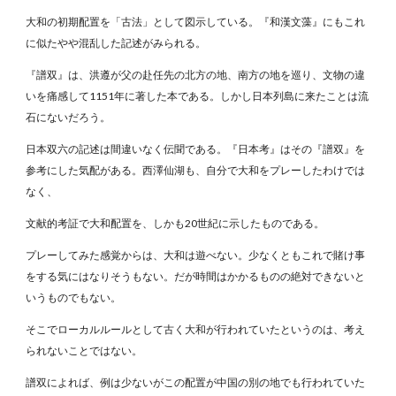
大和の初期配置を「古法」として図示している。『和漢文藻』にもこれ
に似たやや混乱した記述がみられる。
『譜双』は、洪遵が父の赴任先の北方の地、南方の地を巡り、文物の違
いを痛感して1151年に著した本である。しかし日本列島に来たことは流
石にないだろう。
日本双六の記述は間違いなく伝聞である。『日本考』はその『譜双』を
参考にした気配がある。西澤仙湖も、自分で大和をプレーしたわけでは
なく、
文献的考証で大和配置を、しかも20世紀に示したものである。
プレーしてみた感覚からは、大和は遊べない。少なくともこれで賭け事
をする気にはなりそうもない。だが時間はかかるものの絶対できないと
いうものでもない。
そこでローカルルールとして古く大和が行われていたというのは、考え
られないことではない。
譜双によれば、例は少ないがこの配置が中国の別の地でも行われていた