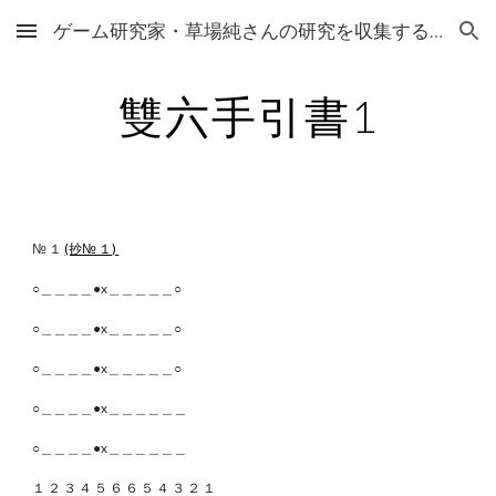
ゲーム研究家・草場純さんの研究を収集するサイト
Skip to main content
Skip to navigation
雙六手引書1
№ １
(抄№ １)
○＿＿＿＿●x＿＿＿＿＿○
○＿＿＿＿●x＿＿＿＿＿○
○＿＿＿＿●x＿＿＿＿＿○
○＿＿＿＿●x＿＿＿＿＿＿
○＿＿＿＿●x＿＿＿＿＿＿
１ ２ ３ ４ ５ ６ ６ ５ ４ ３ ２ １