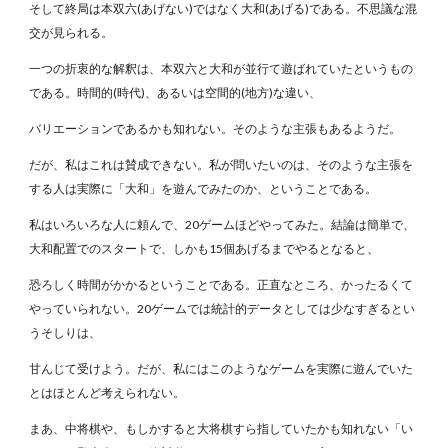
そして終局は本双六(あげない)ではなく大和(あげる)である。不思議な混
交が見られる。
一つの折衷的な解釈は、本双六と大和が並行て遊ばれていたというもの
である。時間的(時代)、あるいは空間的(地方)な違い、
バリエーションであるかも知れない。そのような主張もあるようだ。
だが、私はこれは賛成できない。私が問いたいのは、そのような主張を
する人は実際に「大和」を遊んでみたのか、ということである。
私はいろいろな人に頼んで、20ゲームほどやってみた。結論は簡単で、
大和配置でのスタートで、しかも15個あげるまでやるとなると、
恐ろしく時間がかかるということである。正直なところ、かったるくて
やっていられない。20ゲームでは統計的データとしては少なすぎるとい
うそしりは、
甘んじて受けよう。だが、私にはこのようなゲームを実際に遊んでいた
とはほとんど考えられない。
まあ、中将棋や、もしかすると大将棋すら指していたかも知れない「い