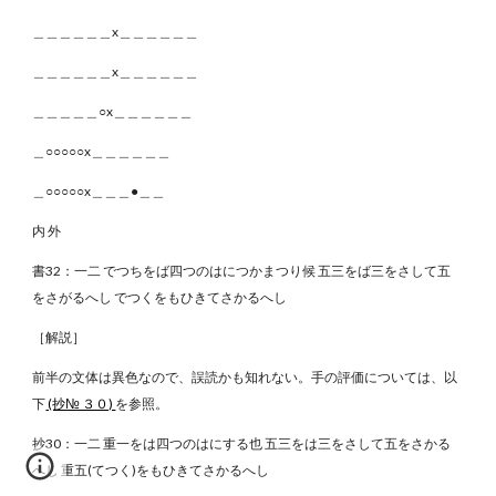
＿＿＿＿＿＿x＿＿＿＿＿＿
＿＿＿＿＿＿x＿＿＿＿＿＿
＿＿＿＿＿○x＿＿＿＿＿＿
＿○○○○○x＿＿＿＿＿＿
＿○○○○○x＿＿＿●＿＿
内 外
書32：一二 でつちをば四つのはにつかまつり候 五三をば三をさして五
をさがるへし でつくをもひきてさかるへし
［解説］
前半の文体は異色なので、誤読かも知れない。手の評価については、以
下
(抄№ ３０)
を参照。
抄30：一二 重一をは四つのはにする也 五三をは三をさして五をさかる
へし 重五(てつく)をもひきてさかるへし