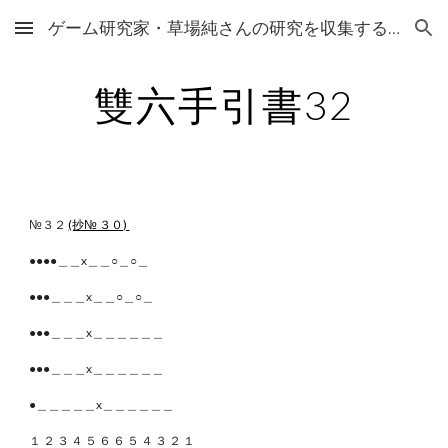
ゲーム研究家・草場純さんの研究を収集するサイト
Skip to main content
Skip to navigation
雙六手引書32
№３２
(抄№ ３０)
●●●●＿＿x＿＿○＿○＿
●●●＿＿＿x＿＿○＿○＿
●●●＿＿＿x＿＿＿＿＿＿
●●●＿＿＿x＿＿＿＿＿＿
●＿＿＿＿＿x＿＿＿＿＿＿
１ ２ ３ ４ ５ ６ ６ ５ ４ ３ ２ １