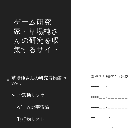
Sk
ゲーム研究
家・草場純さ
んの研究を収
集するサイト
譜№ １１ (
書№１３
)((
草場純さんの研究博物館 on
Web
●●●●＿＿x＿＿＿＿＿
ご活動リンク
●●●●＿＿x＿＿＿＿＿
ゲームの宇宙論
●●●●＿＿x＿＿＿＿＿
●●＿＿＿＿x＿＿＿＿
刊行物リスト
＿＿＿＿＿＿x＿＿＿＿