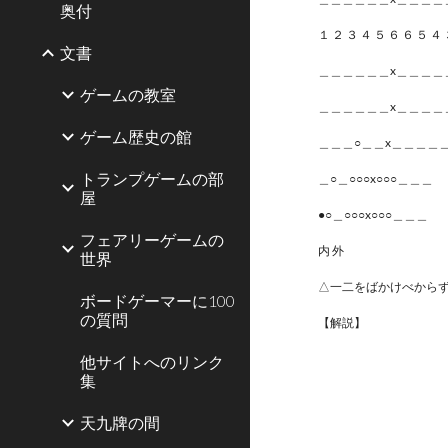
奥付
１ ２ ３ ４ ５ ６ ６ ５ ４
文書
＿＿＿＿＿＿x＿＿＿＿
ゲームの教室
＿＿＿＿＿＿x＿＿＿＿
ゲーム歴史の館
＿＿＿○＿＿x＿＿＿＿
トランプゲームの部
＿○＿○○○x○○○＿＿＿
屋
●○＿○○○x○○○＿＿＿
フェアリーゲームの
内 外
世界
△一二をばかけべからず
ボードゲーマーに100
の質問
【解説】
他サイトへのリンク
集
天九牌の間