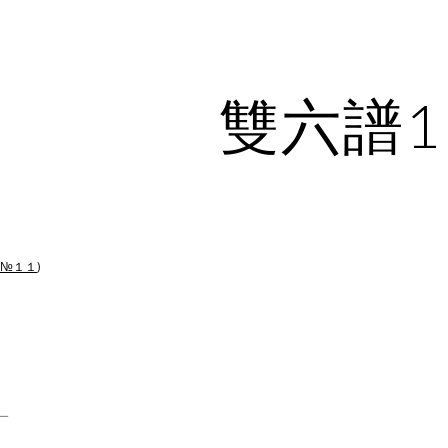
ip to main content
Skip to navigat
雙六譜1
抄№１１
)
＿
＿
＿
＿＿
＿＿