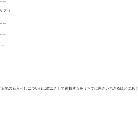
 ３ ２ １
＿＿
＿＿
＿＿
 五地の石入べし 二ついれは敵二さして後我片五をうちては悪さい也さるほどにあ