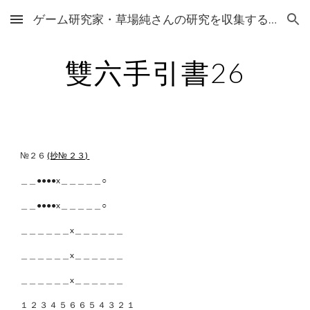
ゲーム研究家・草場純さんの研究を収集するサイト
Skip to main content
Skip to navigation
雙六手引書26
№２６
(抄№ ２３)
＿＿●●●●x＿＿＿＿＿○
＿＿●●●●x＿＿＿＿＿○
＿＿＿＿＿＿x＿＿＿＿＿＿
＿＿＿＿＿＿x＿＿＿＿＿＿
＿＿＿＿＿＿x＿＿＿＿＿＿
１ ２ ３ ４ ５ ６ ６ ５ ４ ３ ２ １