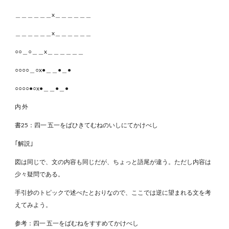
＿＿＿＿＿＿x＿＿＿＿＿＿
＿＿＿＿＿＿x＿＿＿＿＿＿
○○＿○＿＿x＿＿＿＿＿＿
○○○○＿○x●＿＿●＿●
○○○○●○x●＿＿●＿●
内 外
書25：四一 五一をばひきてむねのいしにてかけべし
｢解説｣
図は同じで、文の内容も同じだが、ちょっと語尾が違う。ただし内容は
少々疑問である。
手引抄のトピックで述べたとおりなので、ここでは逆に望まれる文を考
えてみよう。
参考：四一 五一をばむねをすすめてかけべし